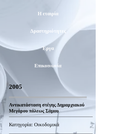
Η εταιρία
Δραστηριότητες
Έργα
Επικοινωνία
2005
Αντικατάσταση στέγης Δημαρχιακού
Μεγάρου πόλεως Σάμου
Κατηγορία: Οικοδομικά